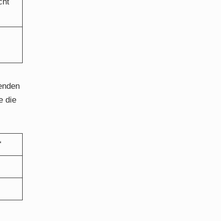
cht
genden
e die
“