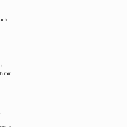
nach
ir
ch mir
.