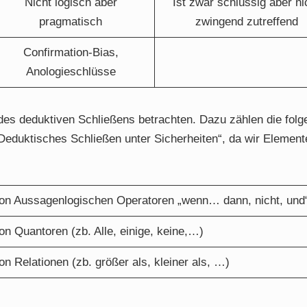
Nicht logisch aber
Ist zwar schlüssig aber ni
pragmatisch
zwingend zutreffend
Confirmation-Bias,
Anologieschlüsse
es deduktiven Schließens betrachten. Dazu zählen die fol
Deduktisches Schließen unter Sicherheiten“, da wir Element
on Aussagenlogischen Operatoren „wenn… dann, nicht, und
n Quantoren (zb. Alle, einige, keine,…)
n Relationen (zb. größer als, kleiner als, …)