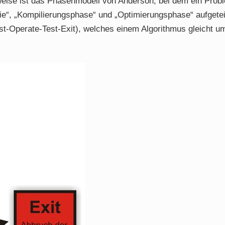
eise ist das Phasenmodell von Anderson, bei dem ein Probl
ie“, „Kompilierungsphase“ und „Optimierungsphase“ aufgetei
st-Operate-Test-Exit), welches einem Algorithmus gleicht u