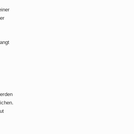
einer
er
angt
werden
ichen.
ut